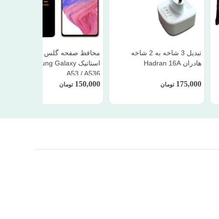
تبدیل 3 شاخه به 2 شاخه
محافظ صفحه گلس آنتی
هادران Hadran 16A
استاتیک Samsung Galaxy
A53 / A536
150,000
175,000
تومان
تومان