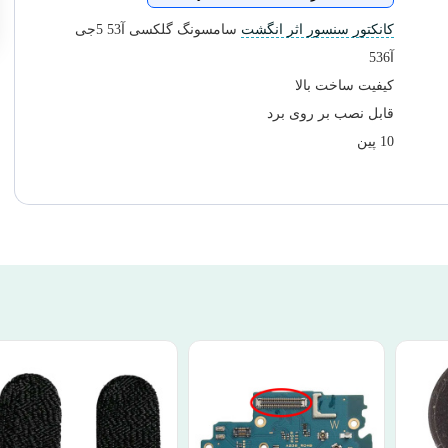
کانکتور سنسور اثر انگشت
سامسونگ گلکسی آ53 5جی
آ536
کیفیت ساخت بالا
قابل نصب بر روی برد
10 پین