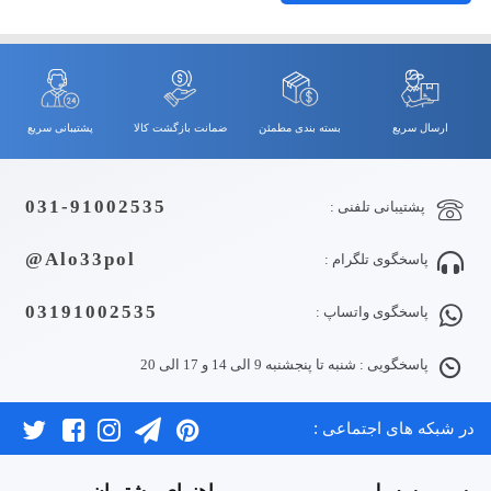
ارسال سریع
بسته بندی مطمئن
ضمانت بازگشت کالا
پشتیبانی سریع
031-91002535
پشتیبانی تلفنی :
Alo33pol@
پاسخگوی تلگرام :
03191002535
پاسخگوی واتساپ :
پاسخگویی : شنبه تا پنجشنبه 9 الی 14 و 17 الی 20
در شبکه های اجتماعی :