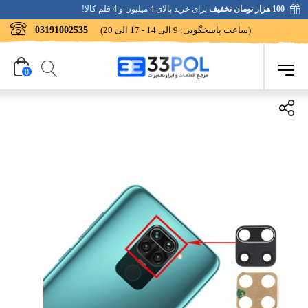
100 هزار تومان تخفیف
برای خرید بالای 4 میلیون و 4 قلم کالا!
(ساعت پاسخگویی: 9 الی 14 - 17 الی 20)
03191002535
0