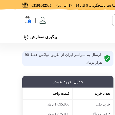
03191002535
0
پیگیری سفارش
ارسال به سراسر ایران از طریق تیپاکس فقط 90
هزار تومان
جدول خرید عمده
تعداد خرید
قیمت واحد
خرید تکی
1,895,000
تومان
عدد به بالا
1,875,000
2
تومان