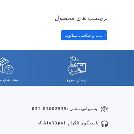
برچسب های محصول
قاب و شاسی شیائومی
ارسال سریع
بسته بندی 
پشتیبانی تلفنی :
031-91002535
پاسخگوی تلگرام :
Alo33pol@