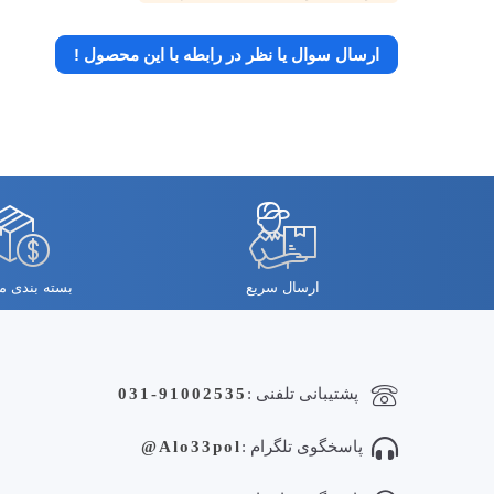
ارسال سوال یا نظر در رابطه با این محصول !
ارسال سریع
بسته بندی 
پشتیبانی تلفنی :
031-91002535
پاسخگوی تلگرام :
Alo33pol@