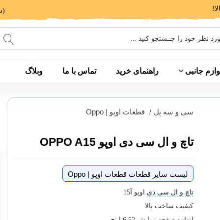
(ساعت پاسخگویی: 9 الی 14 - 17 الی 20)
وازم جانبی
راهنمای خرید
تماس با ما
وبلاگ
سی و سه پل
/
قطعات اوپو | Oppo
تاچ و ال سی دی اوپو OPPO A15
لیست سایر قطعات قطعات اوپو | Oppo
تاچ و ال سی دی
اوپو آ15
کیفیت ساخت بالا
اندازه صفحه نمایش 6.52 اینچ