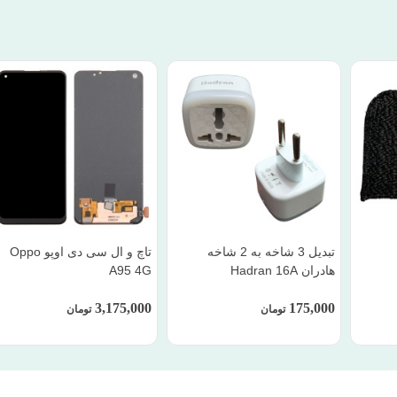
تبدیل 3 شاخه به 2 شاخه
تاچ و ال سی دی اوپو Oppo
هادران Hadran 16A
A95 4G
3,175,000
175,000
تومان
تومان