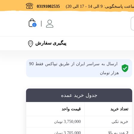
03191002535
0
پیگیری سفارش
ارسال به سراسر ایران از طریق تیپاکس فقط 90
هزار تومان
جدول خرید عمده
تعداد خرید
قیمت واحد
خرید تکی
3,750,000
تومان
عدد به بالا
3,705,000
2
تومان