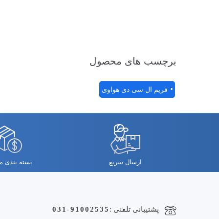
برچسب های محصول
فریم ال سی دی هواوی
ارسال سریع
بسته بندی 
پشتیبانی تلفنی :
031-91002535