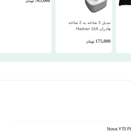
765,000
تومان
تبدیل 3 شاخه به 2 شاخه
هادران Hadran 16A
175,000
تومان