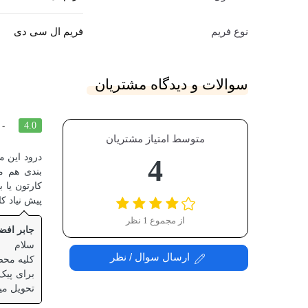
نوع فریم
فریم ال سی دی
سوالات و دیدگاه مشتریان
-
4.0
متوسط امتیاز مشتریان
درود این م
4
بندی هم م
کارتون یا 
پیش نیاد ک
از مجموع 1 نظر
جابر اف
سلام
ارسال سوال / نظر
کلیه محص
برای پیک
تحویل می