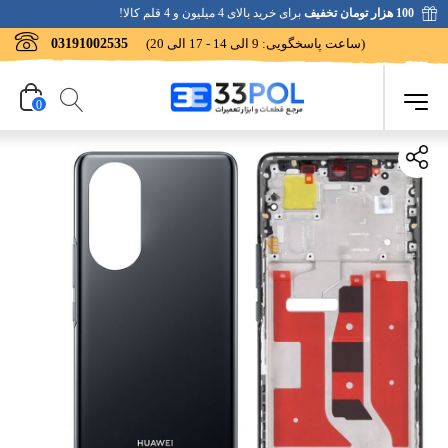
100 هزار تومان تخفیف
برای خرید بالای 4 میلیون و 4 قلم کالا!
(ساعت پاسخگویی: 9 الی 14 - 17 الی 20)
03191002535
0