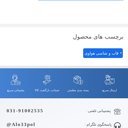
برچسب های محصول
قاب و شاسی هواوی
ارسال سریع
بسته بندی مطمئن
ضمانت بازگشت کالا
پشتیبانی سریع
031-91002535
پشتیبانی تلفنی :
Alo33pol@
پاسخگوی تلگرام :