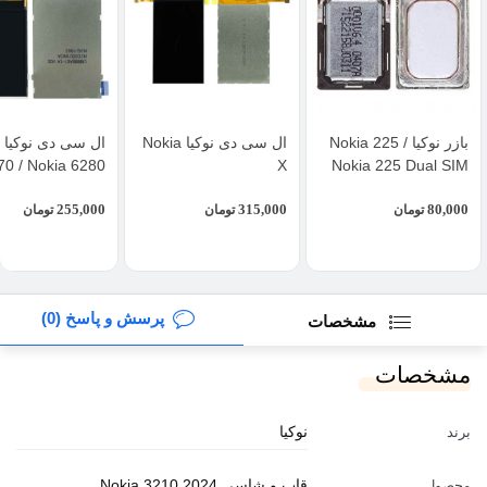
بازر نوکیا Nokia 225 /
ال سی دی نوکیا Nokia
70 / Nokia 6280
X
Nokia 225 Dual SIM
255,000
315,000
80,000
تومان
تومان
تومان
پرسش و پاسخ (0)
مشخصات
مشخصات
نوکیا
برند
قاب و شاسی Nokia 3210 2024
محصول