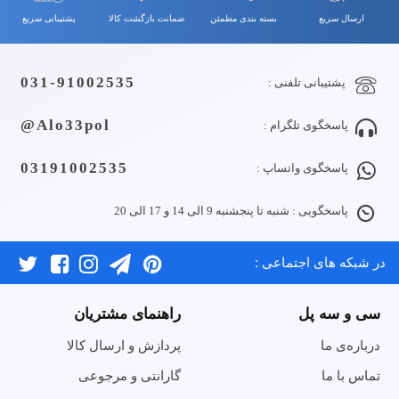
ارسال سریع
بسته بندی مطمئن
ضمانت بازگشت کالا
پشتیبانی سریع
031-91002535
پشتیبانی تلفنی :
Alo33pol@
پاسخگوی تلگرام :
03191002535
پاسخگوی واتساپ :
پاسخگویی : شنبه تا پنجشنبه 9 الی 14 و 17 الی 20
در شبکه های اجتماعی :
سی و سه پل
راهنمای مشتریان
درباره‌ی ما
پردازش و ارسال کالا
تماس با ما
گارانتی و مرجوعی