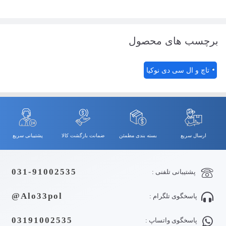
برچسب های محصول
تاچ و ال سی دی نوکیا
ارسال سریع
بسته بندی مطمئن
ضمانت بازگشت کالا
پشتیبانی سریع
031-91002535
پشتیبانی تلفنی :
Alo33pol@
پاسخگوی تلگرام :
03191002535
پاسخگوی واتساپ :