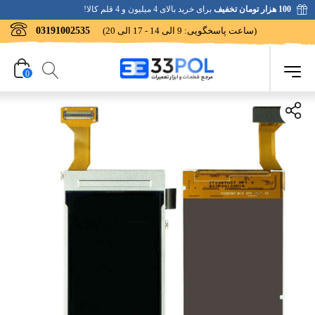
100 هزار تومان تخفیف
برای خرید بالای 4 میلیون و 4 قلم کالا!
(ساعت پاسخگویی: 9 الی 14 - 17 الی 20)
03191002535
0