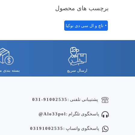
برچسب های محصول
تاچ و ال سی دی نوکیا
ارسال سریع
بسته بندی 
پشتیبانی تلفنی :
031-91002535
پاسخگوی تلگرام :
Alo33pol@
پاسخگوی واتساپ :
03191002535