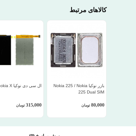
کالاهای مرتبط
بازر نوکیا Nokia 225 / Nokia
ال سی دی نوکیا Nokia X
225 Dual SIM
315,000
80,000
تومان
تومان
پرسش و پاسخ (0)