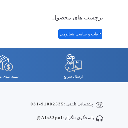
برچسب های محصول
قاب و شاسی شیائومی
ارسال سریع
بسته بندی 
پشتیبانی تلفنی :
031-91002535
پاسخگوی تلگرام :
Alo33pol@