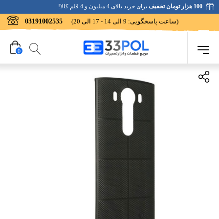
100 هزار تومان تخفیف
برای خرید بالای 4 میلیون و 4 قلم کالا!
(ساعت پاسخگویی: 9 الی 14 - 17 الی 20)
03191002535
0