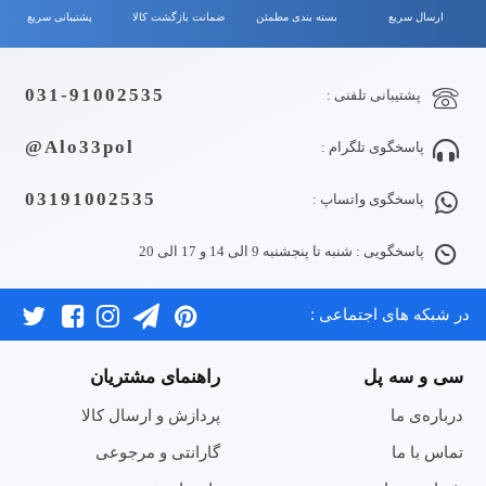
ارسال سریع
بسته بندی مطمئن
ضمانت بازگشت کالا
پشتیبانی سریع
031-91002535
پشتیبانی تلفنی :
Alo33pol@
پاسخگوی تلگرام :
03191002535
پاسخگوی واتساپ :
پاسخگویی : شنبه تا پنجشنبه 9 الی 14 و 17 الی 20
در شبکه های اجتماعی :
سی و سه پل
راهنمای مشتریان
درباره‌ی ما
پردازش و ارسال کالا
تماس با ما
گارانتی و مرجوعی