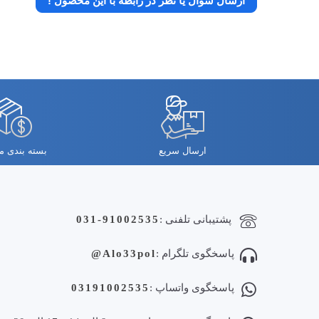
ارسال سوال یا نظر در رابطه با این محصول !
ارسال سریع
بسته بندی 
پشتیبانی تلفنی :
031-91002535
پاسخگوی تلگرام :
Alo33pol@
پاسخگوی واتساپ :
03191002535