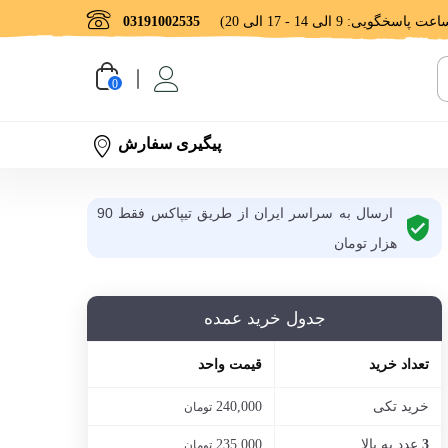
03191002535
0
پیگیری سفارش
ارسال به سراسر ایران از طریق تیپاکس فقط 90
هزار تومان
جدول خرید عمده
تعداد خرید
قیمت واحد
خرید تکی
240,000
تومان
عدد به بالا
235,000
3
تومان