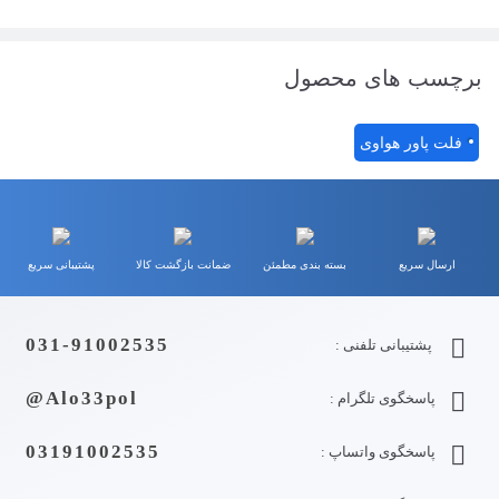
برچسب های محصول
فلت پاور هواوی
ارسال سریع
بسته بندی مطمئن
ضمانت بازگشت کالا
پشتیبانی سریع
031-91002535
پشتیبانی تلفنی :
Alo33pol@
پاسخگوی تلگرام :
03191002535
پاسخگوی واتساپ :