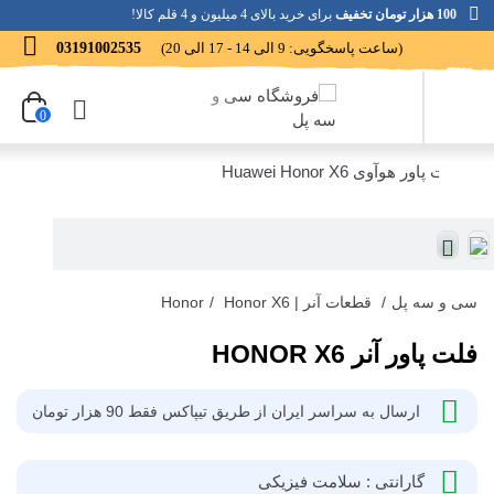
100 هزار تومان تخفیف
برای خرید بالای 4 میلیون و 4 قلم کالا!
(ساعت پاسخگویی: 9 الی 14 - 17 الی 20)
03191002535
0
سی و سه پل
/
قطعات آنر | Honor
Honor X6
/
فلت پاور آنر HONOR X6
ارسال به سراسر ایران از طریق تیپاکس فقط 90 هزار تومان
گارانتی : سلامت فیزیکی