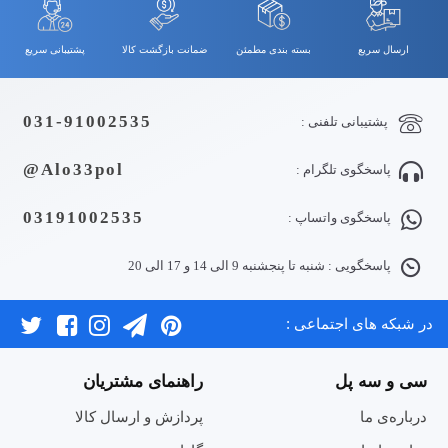
ارسال سریع
بسته بندی مطمئن
ضمانت بازگشت کالا
پشتیبانی سریع
031-91002535
پشتیبانی تلفنی :
Alo33pol@
پاسخگوی تلگرام :
03191002535
پاسخگوی واتساپ :
پاسخگویی : شنبه تا پنجشنبه 9 الی 14 و 17 الی 20
در شبکه های اجتماعی :
سی و سه پل
راهنمای مشتریان
درباره‌ی ما
پردازش و ارسال کالا