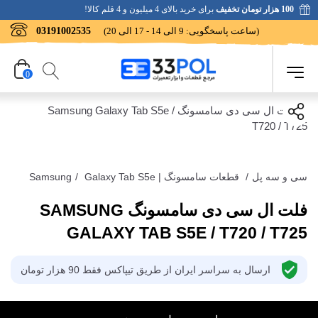
100 هزار تومان تخفیف
برای خرید بالای 4 میلیون و 4 قلم کالا!
(ساعت پاسخگویی: 9 الی 14 - 17 الی 20)
03191002535
0
سی و سه پل
/
قطعات سامسونگ | Samsung
Galaxy Tab S5e
/
فلت ال سی دی سامسونگ SAMSUNG
GALAXY TAB S5E / T720 / T725
ارسال به سراسر ایران از طریق تیپاکس فقط 90 هزار تومان