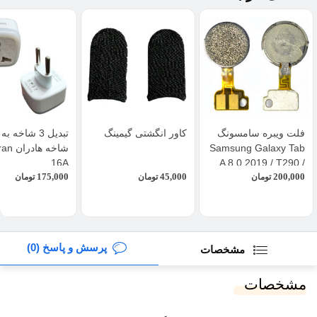
فلت ویبره سامسونگ
کاور انگشتی گیمینگ
Samsung Galaxy Tab
شاخه ها
16A
A 8.0 2019 / T290 /
175,000
45,000
200,000
T295
تومان
تومان
تومان
پرسش و پاسخ (0)
مشخصات
مشخصات