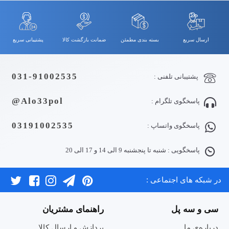
ارسال سریع
بسته بندی مطمئن
ضمانت بازگشت کالا
پشتیبانی سریع
031-91002535
پشتیبانی تلفنی :
Alo33pol@
پاسخگوی تلگرام :
03191002535
پاسخگوی واتساپ :
پاسخگویی : شنبه تا پنجشنبه 9 الی 14 و 17 الی 20
در شبکه های اجتماعی :
سی و سه پل
راهنمای مشتریان
درباره‌ی ما
پردازش و ارسال کالا