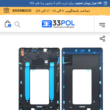
100 هزار تومان تخفیف
برای خرید بالای 4 میلیون و 4 قلم کالا!
(ساعت پاسخگویی: 9 الی 14 - 17 الی 20)
03191002535
0