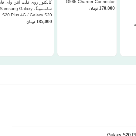
G985 Charger Connector
کانکتور روی فلت آنتن وای فا
170,000
سامسونگ Samsung Galaxy
تومان
S20 Plus 4G / Galaxy S20
Plus 5G / G985 / G986
185,000
تومان
شاخه