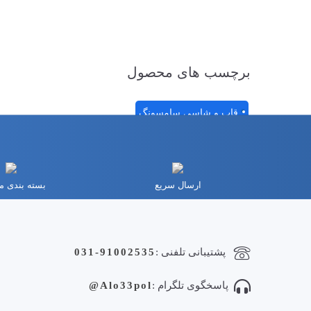
برچسب های محصول
قاب و شاسی سامسونگ
ارسال سریع
بسته بندی 
پشتیبانی تلفنی :
031-91002535
پاسخگوی تلگرام :
Alo33pol@