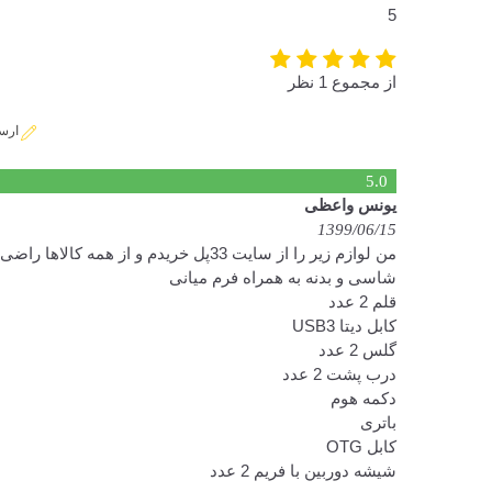
5
از مجموع 1 نظر
ارس
5.0
یونس واعظی
1399/06/15
من لوازم زیر را از سایت 33پل خریدم و از همه کالاها راضی هستم. واقعا متشکرم. حلالتون
شاسی و بدنه به همراه فرم میانی
قلم 2 عدد
کابل دیتا USB3
گلس 2 عدد
درب پشت 2 عدد
دکمه هوم
باتری
کابل OTG
شیشه دوربین با فریم 2 عدد