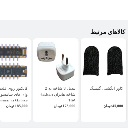
کالاهای مرتبط
کاور انگشتی گیمینگ
تبدیل 3 شاخه به 2
کانکتور روی فلت 
شاخه هادران Hadran
وای فای سامسو
amsung Galaxy
16A
185,000
175,000
45,000
تومان
تومان
تومان
 10 Plus / N975