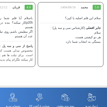
5.0
محمد
1404/09/16
4.0
قربان
12/12
سلام این قلم اصلیه یا کپی؟
p205کار میکند؟ بنده
هستم
جابر افضلی
(کارشناس سی و سه پل) :
اگر مطمئن باشم روی تبلت
سلام
عدد آن هستم
هر دو کیفیتی هست.
بستگی به انتخاب شما دارد.
پاسخ از سی و سه پل :
مخصوص مدلی هست که د
است. برای تبلت ها هم ی
کار میکنه تلگرام پیام بدید: @3pol
ارسال سریع
بسته بندی مطمئن
ضمانت بازگشت کالا
پشتیبانی سریع