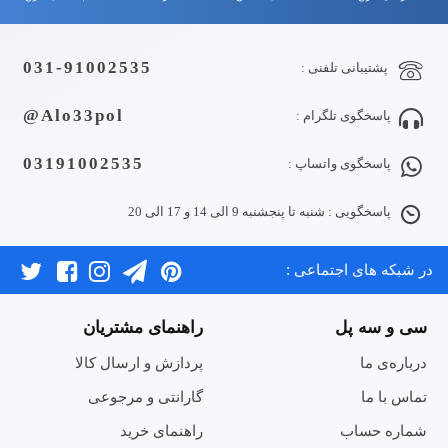
031-91002535
پشتیبانی تلفنی :
Alo33pol@
پاسخگوی تلگرام :
03191002535
پاسخگوی واتساپ :
پاسخگویی : شنبه تا پنجشنبه 9 الی 14 و 17 الی 20
در شبکه های اجتماعی :
سی و سه پل
راهنمای مشتریان
درباره‌ی ما
پردازش و ارسال کالا
تماس با ما
گارانتی و مرجوعی
شماره حساب
راهنمای خرید