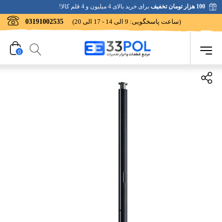
100 هزار تومان تخفیف
برای خرید بالای 4 میلیون و 4 قلم کالا!
(ساعت پاسخگویی: 9 الی 14 - 17 الی 20)
03191002535
0