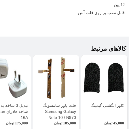
12 پین
قابل نصب بر روی فلت آنتن
کالاهای مرتبط
کاور انگشتی گیمینگ
فلت پاور سامسونگ
Samsung Galaxy
شاخه ها
16A
Note 10 / N970
175,000
185,000
45,000
تومان
تومان
تومان