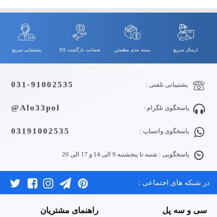
ارسال سریع
بسته بندی مطمئن
ضمانت بازگشت کالا
پشتیبانی سریع
031-91002535
پشتیبانی تلفنی :
Alo33pol@
پاسخگوی تلگرام :
03191002535
پاسخگوی واتساپ :
پاسخگویی : شنبه تا پنجشنبه 9 الی 14 و 17 الی 20
در شبکه های اجتماعی :
سی و سه پل
راهنمای مشتریان