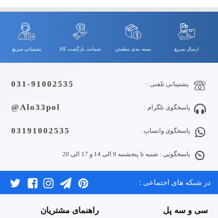
ارسال سریع
بسته بندی مطمئن
ضمانت بازگشت کالا
پشتیبانی سریع
031-91002535
پشتیبانی تلفنی :
Alo33pol@
پاسخگوی تلگرام :
03191002535
پاسخگوی واتساپ :
پاسخگویی : شنبه تا پنجشنبه 9 الی 14 و 17 الی 20
در شبکه های اجتماعی :
سی و سه پل
راهنمای مشتریان