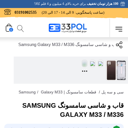
100 هزار تومان تخفیف
برای خرید بالای 4 میلیون و 4 قلم کالا!
(ساعت پاسخگویی: 9 الی 14 - 17 الی 20)
03191002535
0
سی و سه پل
/
قطعات سامسونگ | Samsung
Galaxy M33
/
قاب و شاسی سامسونگ SAMSUNG
GALAXY M33 / M336