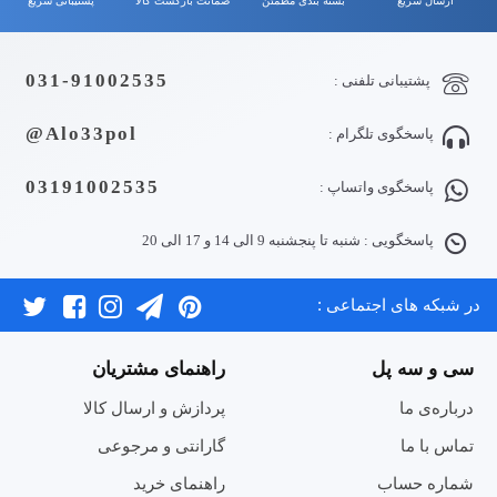
ارسال سریع
بسته بندی مطمئن
ضمانت بازگشت کالا
پشتیبانی سریع
031-91002535
پشتیبانی تلفنی :
Alo33pol@
پاسخگوی تلگرام :
03191002535
پاسخگوی واتساپ :
پاسخگویی : شنبه تا پنجشنبه 9 الی 14 و 17 الی 20
در شبکه های اجتماعی :
سی و سه پل
راهنمای مشتریان
درباره‌ی ما
پردازش و ارسال کالا
تماس با ما
گارانتی و مرجوعی
شماره حساب
راهنمای خرید