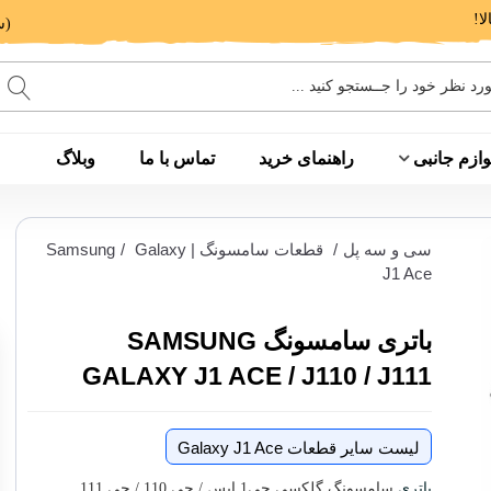
(ساعت پاسخگویی: 9 الی 14 - 17 الی 20)
وازم جانبی
راهنمای خرید
تماس با ما
وبلاگ
سی و سه پل
/
قطعات سامسونگ | Samsung
Galaxy
/
J1 Ace
باتری سامسونگ SAMSUNG
GALAXY J1 ACE / J110 / J111
لیست سایر قطعات Galaxy J1 Ace
باتری
سامسونگ گلکسی جی1 ایس / جی 110 / جی 111