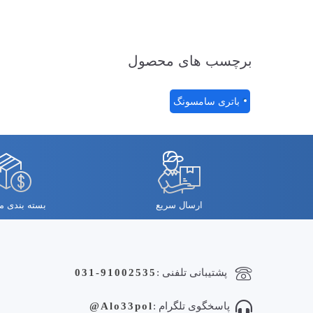
برچسب های محصول
باتری سامسونگ
ارسال سریع
بسته بندی 
پشتیبانی تلفنی :
031-91002535
پاسخگوی تلگرام :
Alo33pol@