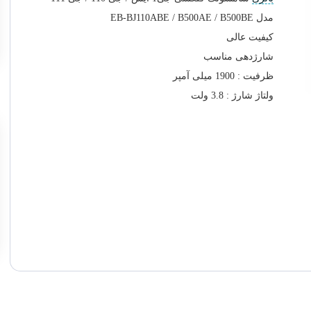
مدل EB-BJ110ABE / B500AE / B500BE
کیفیت عالی
شارژدهی مناسب
ظرفیت : 1900 میلی آمپر
ولتاژ شارژ : 3.8 ولت