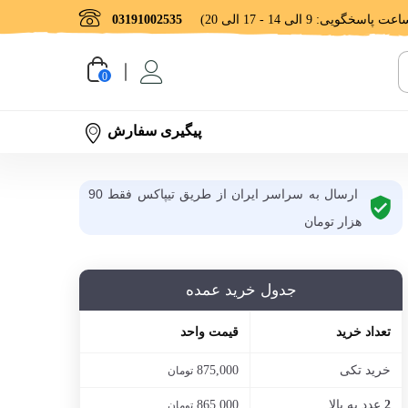
03191002535
0
پیگیری سفارش
ارسال به سراسر ایران از طریق تیپاکس فقط 90
هزار تومان
جدول خرید عمده
تعداد خرید
قیمت واحد
خرید تکی
875,000
تومان
عدد به بالا
865,000
2
تومان