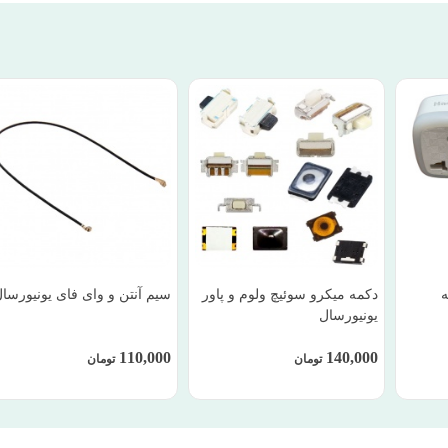
شاخه
دکمه میکرو سوئیچ ولوم و پاور
سیم آنتن و وای فای یونیورسا
یونیورسال
110,000
140,000
تومان
تومان