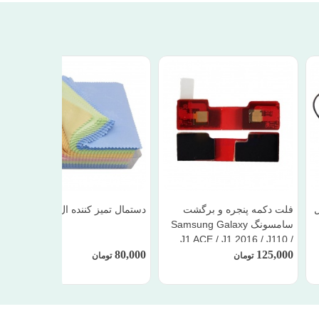
ل
فلت دکمه پنجره و برگشت
دستمال تمیز کننده ال سی دی
سامسونگ Samsung Galaxy
J1 ACE / J1 2016 / J110 /
80,000
125,000
J120
تومان
تومان