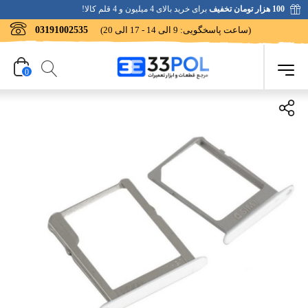
100 هزار تومان تخفیف
برای خرید بالای 4 میلیون و 4 قلم کالا!
(ساعت پاسخگویی: 9 الی 14 - 17 الی 20)
03191002535
0