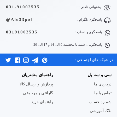
031-91002535
پشتیبانی تلفنی :
Alo33pol@
پاسخگوی تلگرام :
03191002535
پاسخگوی واتساپ :
پاسخگویی : شنبه تا پنجشنبه 9 الی 14 و 17 الی 20
در شبکه های اجتماعی :
سی و سه پل
راهنمای مشتریان
درباره‌ی ما
پردازش و ارسال کالا
تماس با ما
گارانتی و مرجوعی
شماره حساب
راهنمای خرید
بلاگ آموزشی