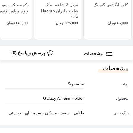
کاور انگشتی گیمینگ
تبدیل 3 شاخه به 2
دکمه میکرو سوئی
شاخه هادران Hadran
ولوم و پاور یونیو
16A
140,000
175,000
45,000
تومان
تومان
تومان
پرسش و پاسخ (0)
مشخصات
مشخصات
سامسونگ
برند
Galaxy A7 Sim Holder
محصول
طلایی - سفید - مشکی - سرمه ای - صورتی
رنگ بندی