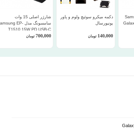
ونگ Samsung
دکمه میکرو سوئیچ ولوم و پاور
شارژر اصلی 15 وات
Galax
یونیورسال
سامسونگ مدل amsung EP
T1510 15W PD USB-C
700,000
140,000
تومان
تومان