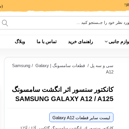
(ساعت پاسخگویی: 9 الی 14 - 17 الی 20)
وازم جانبی
راهنمای خرید
تماس با ما
وبلاگ
سی و سه پل
/
قطعات سامسونگ | Samsung
Galaxy
/
A12
کانکتور سنسور اثر انگشت سامسونگ
SAMSUNG GALAXY A12 / A125
لیست سایر قطعات Galaxy A12
کانکتور سنسور اثر انگشت
سامسونگ گلکسی آ12 / آ125