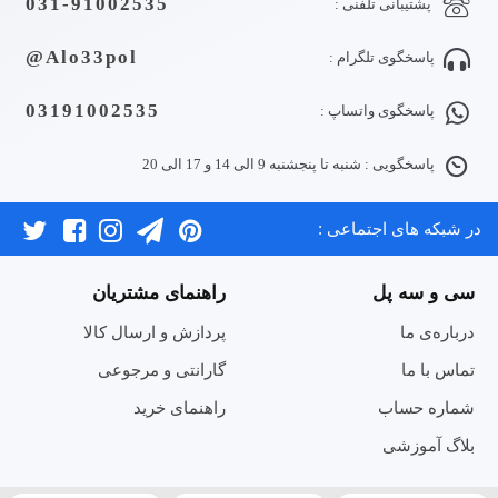
031-91002535
پشتیبانی تلفنی :
Alo33pol@
پاسخگوی تلگرام :
03191002535
پاسخگوی واتساپ :
پاسخگویی : شنبه تا پنجشنبه 9 الی 14 و 17 الی 20
در شبکه های اجتماعی :
سی و سه پل
راهنمای مشتریان
درباره‌ی ما
پردازش و ارسال کالا
تماس با ما
گارانتی و مرجوعی
شماره حساب
راهنمای خرید
بلاگ آموزشی