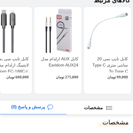
کالاهای مرتبط
کابل تایپ سی 20
کابل AUX ارلدام مدل
کابل تایپ سی به
سانتی متری Type C
Earldom AUX24
لایتنینگ ارلدام م
dom EC-188C-L
To Type C
600,000
275,000
99,000
تومان
تومان
تومان
پرسش و پاسخ (0)
مشخصات
مشخصات