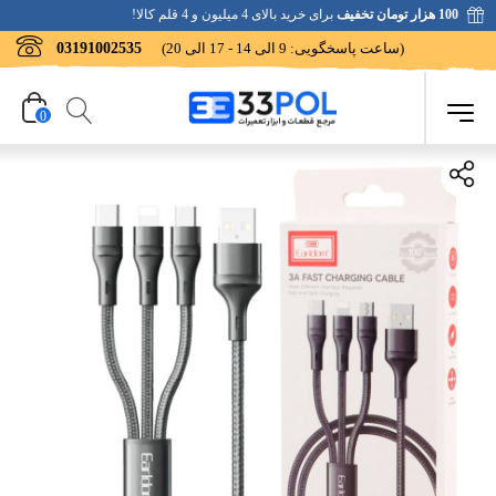
100 هزار تومان تخفیف
برای خرید بالای 4 میلیون و 4 قلم کالا!
(ساعت پاسخگویی: 9 الی 14 - 17 الی 20)
03191002535
0