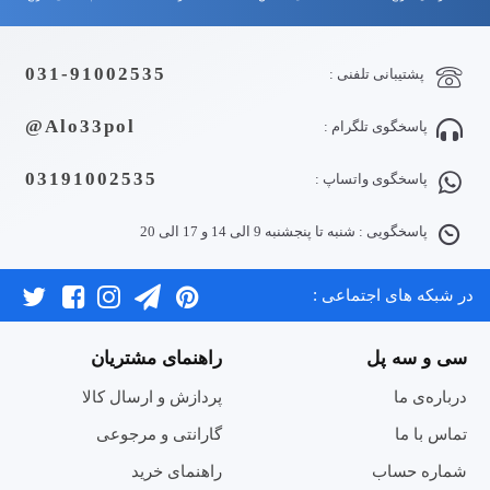
031-91002535
پشتیبانی تلفنی :
Alo33pol@
پاسخگوی تلگرام :
03191002535
پاسخگوی واتساپ :
پاسخگویی : شنبه تا پنجشنبه 9 الی 14 و 17 الی 20
در شبکه های اجتماعی :
سی و سه پل
راهنمای مشتریان
درباره‌ی ما
پردازش و ارسال کالا
تماس با ما
گارانتی و مرجوعی
شماره حساب
راهنمای خرید