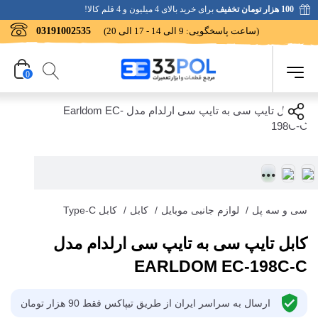
100 هزار تومان تخفیف
برای خرید بالای 4 میلیون و 4 قلم کالا!
(ساعت پاسخگویی: 9 الی 14 - 17 الی 20)
03191002535
0
سی و سه پل
/
لوازم جانبی موبایل
/
کابل
/
کابل Type-C
کابل تایپ سی به تایپ سی ارلدام مدل
EARLDOM EC-198C-C
ارسال به سراسر ایران از طریق تیپاکس فقط 90 هزار تومان