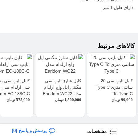
دارای طول 1 متر
کالاهای مرتبط
کابل تایپ سی 20
کابل شارژ تایپ سی
کابل تایپ سی به
سانتی متری Type C
مگنتی اپل واچ ارلدام
سی ارلدام مدل
To Type C
مدل Earldom WC22
dom EC-188C-C
575,000
1,500,000
99,000
تومان
تومان
تومان
پرسش و پاسخ (0)
مشخصات