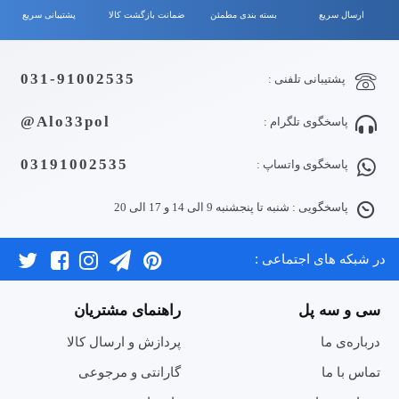
ارسال سریع
بسته بندی مطمئن
ضمانت بازگشت کالا
پشتیبانی سریع
031-91002535
پشتیبانی تلفنی :
Alo33pol@
پاسخگوی تلگرام :
03191002535
پاسخگوی واتساپ :
پاسخگویی : شنبه تا پنجشنبه 9 الی 14 و 17 الی 20
در شبکه های اجتماعی :
سی و سه پل
راهنمای مشتریان
درباره‌ی ما
پردازش و ارسال کالا
تماس با ما
گارانتی و مرجوعی