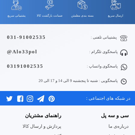
ارسال سریع
بسته بندی مطمئن
ضمانت بازگشت کالا
پشتیبانی سریع
031-91002535
پشتیبانی تلفنی :
Alo33pol@
پاسخگوی تلگرام :
03191002535
پاسخگوی واتساپ :
پاسخگویی : شنبه تا پنجشنبه 9 الی 14 و 17 الی 20
در شبکه های اجتماعی :
سی و سه پل
راهنمای مشتریان
درباره‌ی ما
پردازش و ارسال کالا