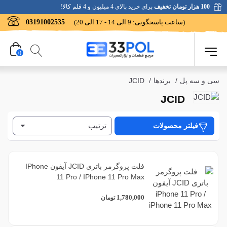
100 هزار تومان تخفیف
برای خرید بالای 4 میلیون و 4 قلم کالا!
(ساعت پاسخگویی: 9 الی 14 - 17 الی 20)
03191002535
0
سی و سه پل
/
برندها
/
JCID
JCID
ترتیب
فیلتر محصولات
فلت پروگرمر باتری JCID آیفون IPhone
11 Pro / IPhone 11 Pro Max
1,780,000
تومان