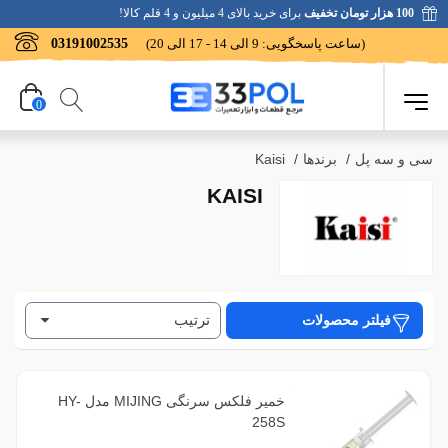
100 هزار تومان تخفیف
برای خرید بالای 4 میلیون و 4 قلم کالا!
(ساعت پاسخگویی: 9 الی 14 - 17 الی 20)
03191002535
0
سی و سه پل
/
برندها
/
Kaisi
KAISI
ترتیب
فیلتر محصولات
خمیر فلکس سرنگی MIJING مدل HY-
258S