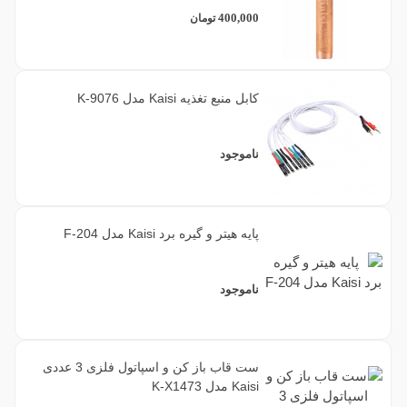
400,000
تومان
کابل منبع تغذیه Kaisi مدل K-9076
ناموجود
پایه هیتر و گیره برد Kaisi مدل F-204
ناموجود
ست قاب باز کن و اسپاتول فلزی 3 عددی
Kaisi مدل K-X1473