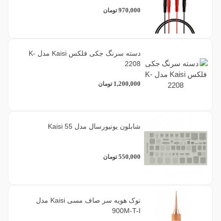
970,000
تومان
دسته سرنگ جکی فلکس Kaisi مدل K-
2208
1,200,000
تومان
شابلون یونیورسال مدل Kaisi 55
550,000
تومان
نوک هویه سر صاف مسی Kaisi مدل
900M-T-I