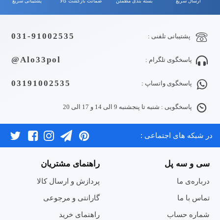
ارسال سریع
بسته بندی مطمئن
ضمانت بازگشت کالا
پشتیبانی سریع
031-91002535
پشتیبانی تلفنی :
Alo33pol@
پاسخگوی تلگرام :
03191002535
پاسخگوی واتساپ :
پاسخگویی : شنبه تا پنجشنبه 9 الی 14 و 17 الی 20
در شبکه های اجتماعی :
سی و سه پل
راهنمای مشتریان
درباره‌ی ما
پردازش و ارسال کالا
تماس با ما
گارانتی و مرجوعی
شماره حساب
راهنمای خرید