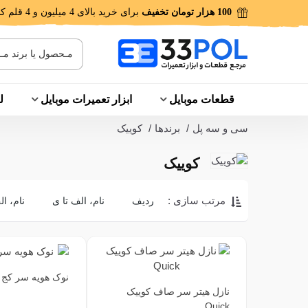
100 هزار تومان تخفیف
برای خرید بالای 4 میلیون و 4 قلم کالا!
قطعات موبایل
ابزار تعمیرات موبایل
ل
سی و سه پل
/
برندها
/
کوییک
کوییک
مرتب سازی :
ردیف
نام، الف تا ی
نام، ال
نوک هویه سر کج QUICK
نازل هیتر سر صاف کوییک
Quick