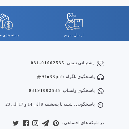
ارسال سریع
بسته بندی 
پشتیبانی تلفنی :
031-91002535
پاسخگوی تلگرام :
Alo33pol@
پاسخگوی واتساپ :
03191002535
پاسخگویی : شنبه تا پنجشنبه 9 الی 14 و 17 الی 20
در شبکه های اجتماعی :