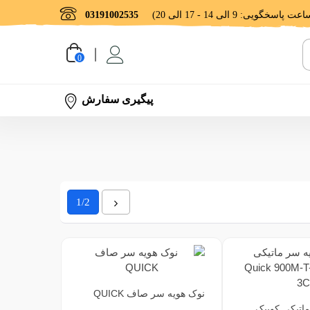
03191002535
0
پیگیری سفارش
بعدی
1/2
نوک هویه سر صاف QUICK
اتیکی کوییک