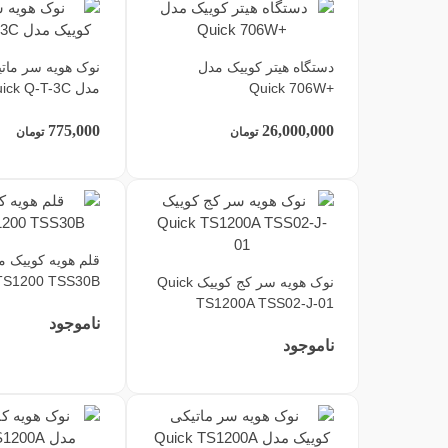
دستگاه هیتر کوییک مدل
نوک هویه سر مات
+Quick 706W
مدل Quick Q-T-3C
775,000
26,000,000
تومان
تومان
TS1200 TSS30B
نوک هویه سر کج کوییک Quick
TS1200A TSS02-J-01
ناموجود
ناموجود