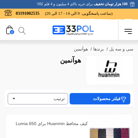
100 هزار تومان تخفیف
برای خرید بالای 4 میلیون و 4 قلم کالا!
(ساعت پاسخگویی: 9 الی 14 - 17 الی 20)
03191002535
0
سی و سه پل
/
برندها
/
هوآنمین
هوآنمین
ترتیب
فیلتر محصولات
کیف محافظ Huanmin برای Lumia 650