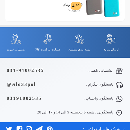
67,000
تومان
% 4
70000
ارسال سریع
بسته بندی مطمئن
ضمانت بازگشت کالا
پشتیبانی سریع
031-91002535
پشتیبانی تلفنی :
Alo33pol@
پاسخگوی تلگرام :
03191002535
پاسخگوی واتساپ :
پاسخگویی : شنبه تا پنجشنبه 9 الی 14 و 17 الی 20
در شبکه های اجتماعی :