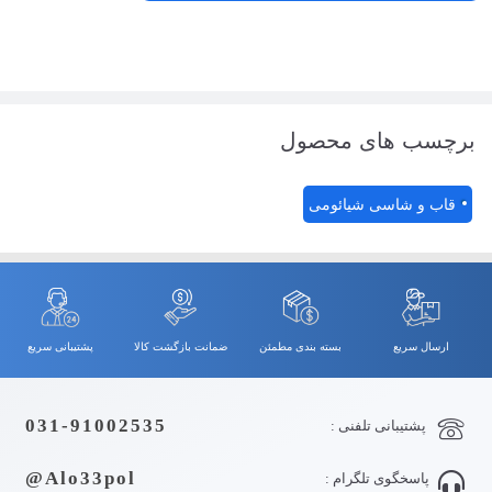
برچسب های محصول
قاب و شاسی شیائومی
ارسال سریع
بسته بندی مطمئن
ضمانت بازگشت کالا
پشتیبانی سریع
031-91002535
پشتیبانی تلفنی :
Alo33pol@
پاسخگوی تلگرام :