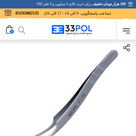
100 هزار تومان تخفیف
برای خرید بالای 4 میلیون و 4 قلم کالا!
(ساعت پاسخگویی: 9 الی 14 - 17 الی 20)
03191002535
0