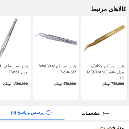
کالاهای مرتبط
پنس سر کج مکانیک
پنس سر کج Wei Yasi
پنس 
مدل MECHANIC AA-
7-SA-SR
مدل TW31
15
1,500,000
450,000
750,000
تومان
تومان
تومان
پرسش و پاسخ (0)
مشخصات
مشخصات