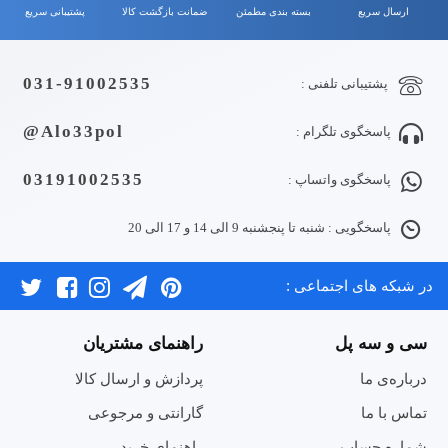
ارسال سریع
بسته بندی مطمئن
ضمانت بازگشت کالا
پشتیبانی سریع
031-91002535
پشتیبانی تلفنی :
Alo33pol@
پاسخگوی تلگرام :
03191002535
پاسخگوی واتساپ :
پاسخگویی : شنبه تا پنجشنبه 9 الی 14 و 17 الی 20
در شبکه های اجتماعی :
سی و سه پل
راهنمای مشتریان
درباره‌ی ما
پردازش و ارسال کالا
تماس با ما
گارانتی و مرجوعی
شماره حساب
راهنمای خرید