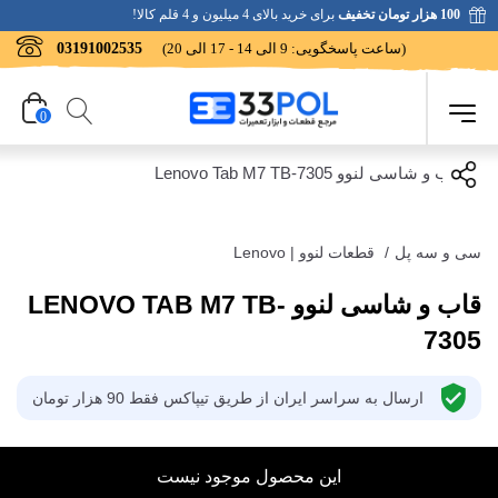
100 هزار تومان تخفیف
برای خرید بالای 4 میلیون و 4 قلم کالا!
(ساعت پاسخگویی: 9 الی 14 - 17 الی 20)
03191002535
0
سی و سه پل
/
قطعات لنوو | Lenovo
قاب و شاسی لنوو LENOVO TAB M7 TB-
7305
ارسال به سراسر ایران از طریق تیپاکس فقط 90 هزار تومان
این محصول موجود نیست