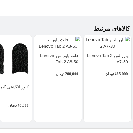
کالاهای مرتبط
بازر لنوو Lenovo Tab 2
فلت پاور لنوو Lenovo
Tab 2 A8-50
A7-30
200,000
485,000
تومان
تومان
کاور انگشتی گیم
45,000
تومان