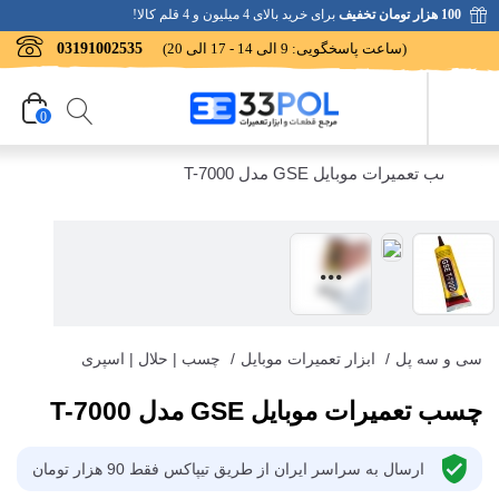
100 هزار تومان تخفیف
برای خرید بالای 4 میلیون و 4 قلم کالا!
(ساعت پاسخگویی: 9 الی 14 - 17 الی 20)
03191002535
0
سی و سه پل
/
ابزار تعمیرات موبایل
/
چسب | حلال | اسپری
چسب تعمیرات موبایل GSE مدل T-7000
ارسال به سراسر ایران از طریق تیپاکس فقط 90 هزار تومان