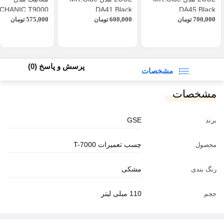
CHANIC T9000
DA41 Black
DA45 Black
575,000
600,000
700,000
تومان
تومان
تومان
پرسش و پاسخ (0)
مشخصات
مشخصات
GSE
برند
چسب تعمیرات T-7000
محصول
مشکی
رنگ بندی
110 میلی لیتر
حجم