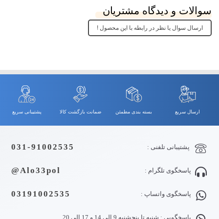
سوالات و دیدگاه مشتریان
ارسال سوال یا نظر در رابطه با این محصول !
ارسال سریع
بسته بندی مطمئن
ضمانت بازگشت کالا
پشتیبانی سریع
031-91002535
پشتیبانی تلفنی :
Alo33pol@
پاسخگوی تلگرام :
03191002535
پاسخگوی واتساپ :
پاسخگویی : شنبه تا پنجشنبه 9 الی 14 و 17 الی 20