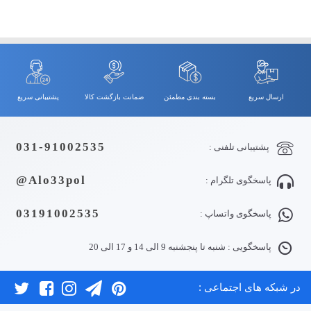
ارسال سریع
بسته بندی مطمئن
ضمانت بازگشت کالا
پشتیبانی سریع
031-91002535
پشتیبانی تلفنی :
Alo33pol@
پاسخگوی تلگرام :
03191002535
پاسخگوی واتساپ :
پاسخگویی : شنبه تا پنجشنبه 9 الی 14 و 17 الی 20
در شبکه های اجتماعی :