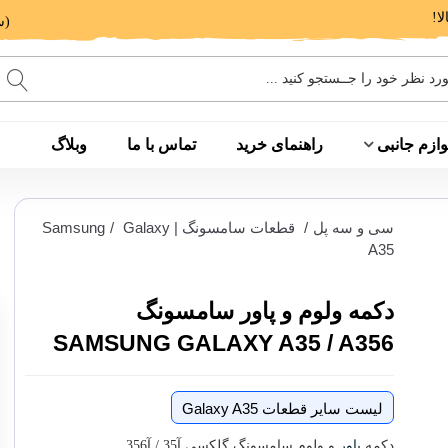
(ساعت پاسخگویی: 9 الی 14 - 17 الی 20)
وازم جانبی
راهنمای خرید
تماس با ما
وبلاگ
سی و سه پل
/
قطعات سامسونگ | Samsung
Galaxy
/
A35
دکمه ولوم و پاور سامسونگ
SAMSUNG GALAXY A35 / A356
لیست سایر قطعات Galaxy A35
دکمه
پاور
و ولوم سامسونگ گلکسی آ35 / آ356