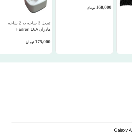
160,000
تومان
تبدیل 3 شاخه به 2 شاخه
هادران Hadran 16A
175,000
تومان