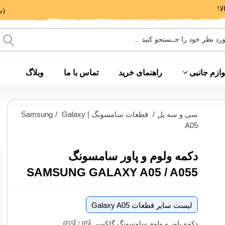
(ساعت پاسخگویی: 9 الی 14 - 17 الی 20)
وازم جانبی
راهنمای خرید
تماس با ما
وبلاگ
سی و سه پل
/
قطعات سامسونگ | Samsung
Galaxy
/
A05
دکمه ولوم و پاور سامسونگ
SAMSUNG GALAXY A05 / A055
لیست سایر قطعات Galaxy A05
دکمه
پاور
و ولوم سامسونگ گلکسی آ05 / آ055