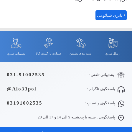
باتری شیائومی
ارسال سریع
بسته بندی مطمئن
ضمانت بازگشت کالا
پشتیبانی سریع
031-91002535
پشتیبانی تلفنی :
Alo33pol@
پاسخگوی تلگرام :
03191002535
پاسخگوی واتساپ :
پاسخگویی : شنبه تا پنجشنبه 9 الی 14 و 17 الی 20