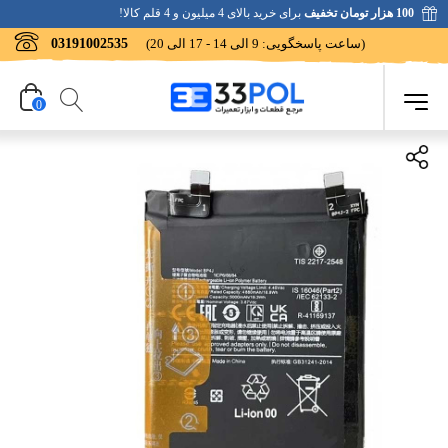
100 هزار تومان تخفیف
برای خرید بالای 4 میلیون و 4 قلم کالا!
(ساعت پاسخگویی: 9 الی 14 - 17 الی 20)
03191002535
0