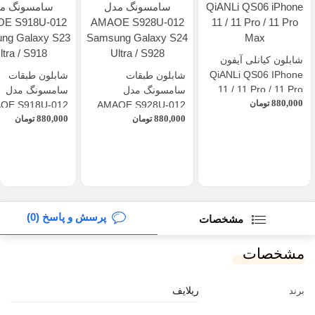
شابلون کیانلی آیفون
QiANLi QS06 IPhone
شابلون طبقات
شابلون طبقات
11 / 11 Pro / 11 Pro
سامسونگ مدل
سامسونگ مدل
880,000
Max
تومان
OE S918U-012
AMAOE S928U-012
880,000
880,000
تومان
Samsung Galaxy S24
تومان
ng Galaxy S23
Ultra / S918
Ultra / S928
پرسش و پاسخ (0)
مشخصات
مشخصات
ریلایف
برند