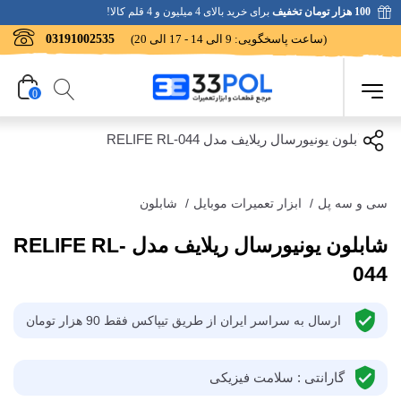
100 هزار تومان تخفیف
برای خرید بالای 4 میلیون و 4 قلم کالا!
(ساعت پاسخگویی: 9 الی 14 - 17 الی 20)
03191002535
0
سی و سه پل
/
ابزار تعمیرات موبایل
/
شابلون
شابلون یونیورسال ریلایف مدل RELIFE RL-
044
ارسال به سراسر ایران از طریق تیپاکس فقط 90 هزار تومان
گارانتی : سلامت فیزیکی