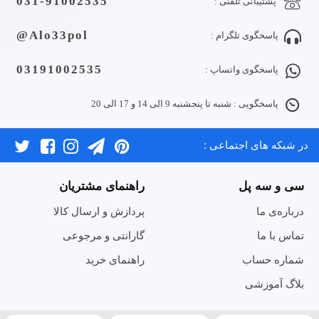
031-91002535
پشتیبانی تلفنی :
Alo33pol@
پاسخگوی تلگرام :
03191002535
پاسخگوی واتساپ :
پاسخگویی : شنبه تا پنجشنبه 9 الی 14 و 17 الی 20
در شبکه های اجتماعی :
سی و سه پل
راهنمای مشتریان
درباره‌ی ما
پردازش و ارسال کالا
تماس با ما
گارانتی و مرجوعی
شماره حساب
راهنمای خرید
بلاگ آموزشی