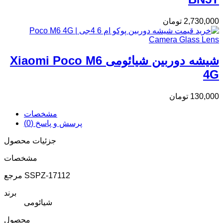
2,730,000
تومان
شیشه دوربین شیائومی Xiaomi Poco M6
4G
130,000
تومان
مشخصات
پرسش و پاسخ (0)
جزئیات محصول
مشخصات
SSPZ-17112
مرجع
برند
شیائومی
محصول