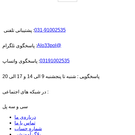
پشتیبانی سریع
031-91002535
پشتیبانی تلفنی :
Alo33pol@
پاسخگوی تلگرام :
03191002535
پاسخگوی واتساپ :
پاسخگویی : شنبه تا پنجشنبه 9 الی 14 و 17 الی 20
در شبکه های اجتماعی :
سی و سه پل
درباره‌ی ما
تماس با ما
شماره حساب
بلاگ آموزشی