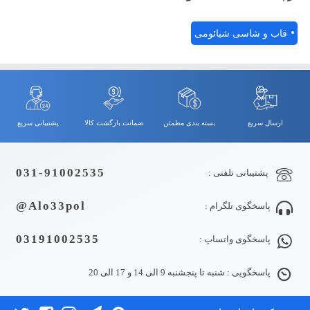
قاب و شاسی شیائومی
ارسال سریع
بسته بندی مطمئن
ضمانت بازگشت کالا
پشتیبانی سریع
031-91002535
پشتیبانی تلفنی :
Alo33pol@
پاسخگوی تلگرام :
03191002535
پاسخگوی واتساپ :
پاسخگویی : شنبه تا پنجشنبه 9 الی 14 و 17 الی 20