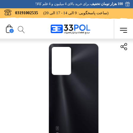
100 هزار تومان تخفیف
برای خرید بالای 4 میلیون و 4 قلم کالا!
(ساعت پاسخگویی: 9 الی 14 - 17 الی 20)
03191002535
0