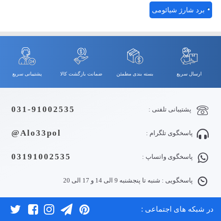
برد شارژ شیائومی
ارسال سریع
بسته بندی مطمئن
ضمانت بازگشت کالا
پشتیبانی سریع
031-91002535
پشتیبانی تلفنی :
Alo33pol@
پاسخگوی تلگرام :
03191002535
پاسخگوی واتساپ :
پاسخگویی : شنبه تا پنجشنبه 9 الی 14 و 17 الی 20
در شبکه های اجتماعی :