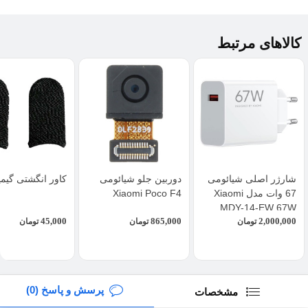
کالاهای مرتبط
شارژر اصلی شیائومی
دوربین جلو شیائومی
کاور انگشتی گیم
67 وات مدل Xiaomi
Xiaomi Poco F4
MDY-14-EW 67W
45,000
865,000
2,000,000
تومان
تومان
تومان
پرسش و پاسخ (0)
مشخصات