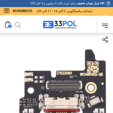
100 هزار تومان تخفیف
برای خرید بالای 4 میلیون و 4 قلم کالا!
(ساعت پاسخگویی: 9 الی 14 - 17 الی 20)
03191002535
0