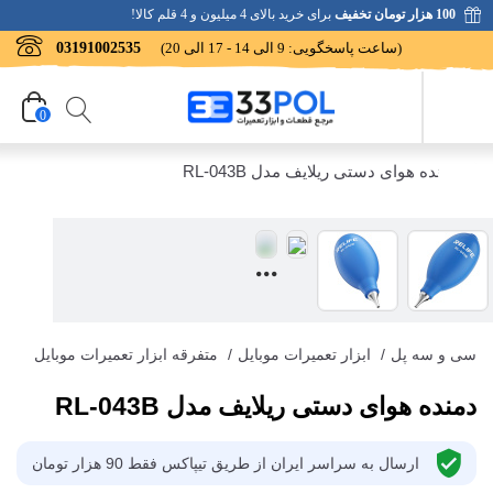
100 هزار تومان تخفیف
برای خرید بالای 4 میلیون و 4 قلم کالا!
(ساعت پاسخگویی: 9 الی 14 - 17 الی 20)
03191002535
0
سی و سه پل
/
ابزار تعمیرات موبایل
/
متفرقه ابزار تعمیرات موبایل
دمنده هوای دستی ریلایف مدل RL-043B
ارسال به سراسر ایران از طریق تیپاکس فقط 90 هزار تومان