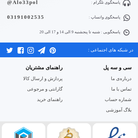
Alo33pol@
پاسخگوی تلگرام :
03191002535
پاسخگوی واتساپ :
پاسخگویی : شنبه تا پنجشنبه 9 الی 14 و 17 الی 20
در شبکه های اجتماعی :
سی و سه پل
راهنمای مشتریان
درباره‌ی ما
پردازش و ارسال کالا
تماس با ما
گارانتی و مرجوعی
شماره حساب
راهنمای خرید
بلاگ آموزشی