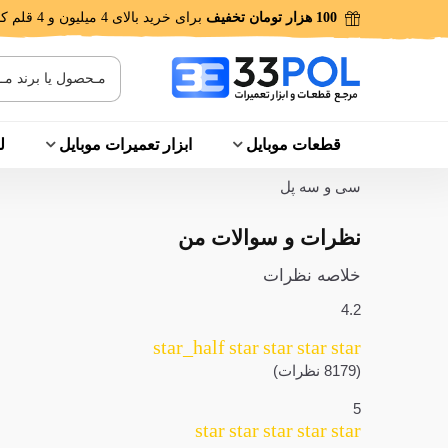
100 هزار تومان تخفیف
برای خرید بالای 4 میلیون و 4 قلم کالا!
قطعات موبایل
ابزار تعمیرات موبایل
ل
سی و سه پل
نظرات و سوالات من
خلاصه نظرات
4.2
star_half
star
star
star
star
(8179 نظرات)
5
star
star
star
star
star