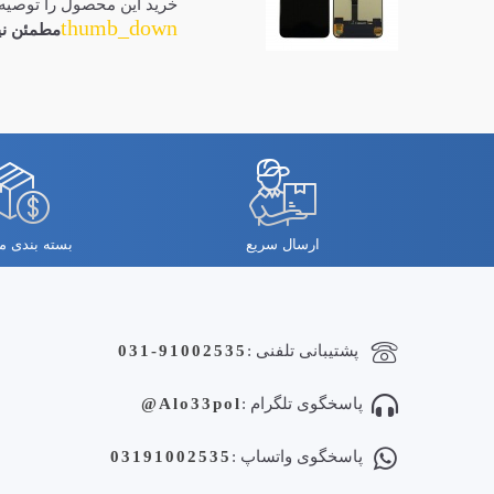
خرید این محصول را توصیه 
thumb_down
مطمئن نی
ارسال سریع
بسته بندی 
پشتیبانی تلفنی :
031-91002535
پاسخگوی تلگرام :
Alo33pol@
پاسخگوی واتساپ :
03191002535