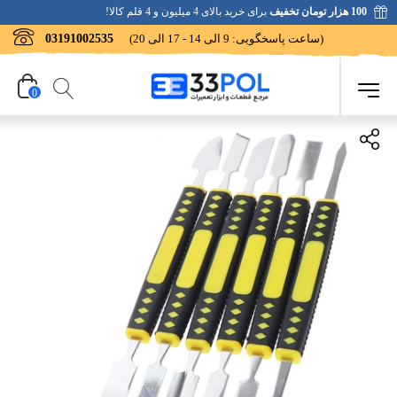
100 هزار تومان تخفیف
برای خرید بالای 4 میلیون و 4 قلم کالا!
(ساعت پاسخگویی: 9 الی 14 - 17 الی 20)
03191002535
0