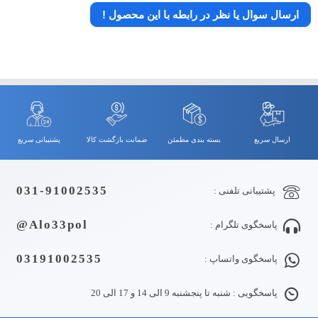
ارسال سوال یا نظر در رابطه با این محصول !
ارسال سریع
بسته بندی مطمئن
ضمانت بازگشت کالا
پشتیبانی سریع
031-91002535
پشتیبانی تلفنی :
Alo33pol@
پاسخگوی تلگرام :
03191002535
پاسخگوی واتساپ :
پاسخگویی : شنبه تا پنجشنبه 9 الی 14 و 17 الی 20