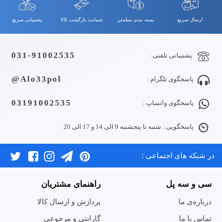
ارسال سریع
بسته بندی مطمئن
ضمانت بازگشت کالا
پشتیبانی سریع
031-91002535
پشتیبانی تلفنی :
Alo33pol@
پاسخگوی تلگرام :
03191002535
پاسخگوی واتساپ :
پاسخگویی : شنبه تا پنجشنبه 9 الی 14 و 17 الی 20
در شبکه های اجتماعی :
سی و سه پل
راهنمای مشتریان
درباره‌ی ما
پردازش و ارسال کالا
تماس با ما
گارانتی و مرجوعی