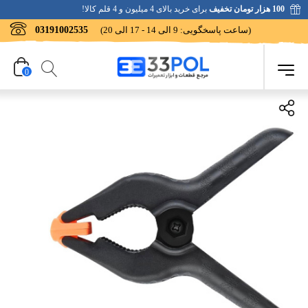
100 هزار تومان تخفیف
برای خرید بالای 4 میلیون و 4 قلم کالا!
(ساعت پاسخگویی: 9 الی 14 - 17 الی 20)
03191002535
0