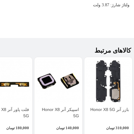
ولتاژ شارژ: 3.87 ولت
کالاهای مرتبط
بازر آنر Honor X8 5G
اسپیکر آنر Honor X8
فلت پاور
5G
5G
180,000
140,000
310,000
تومان
تومان
تومان