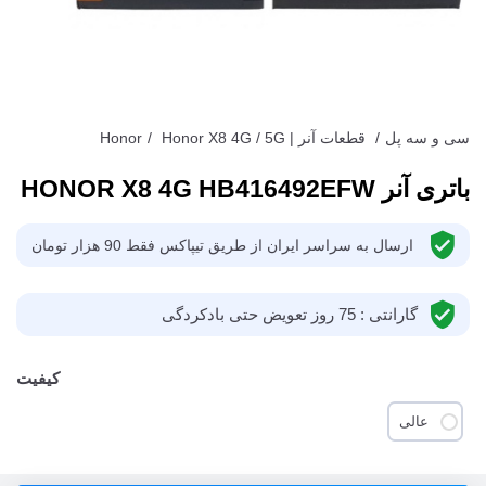
سی و سه پل
/
قطعات آنر | Honor
Honor X8 4G / 5G
/
باتری آنر HONOR X8 4G HB416492EFW
ارسال به سراسر ایران از طریق تیپاکس فقط 90 هزار تومان
گارانتی : 75 روز تعویض حتی باد‌کردگی
کیفیت
عالی