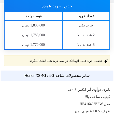
جدول خرید عمده
تعداد خرید
قیمت واحد
خرید تکی
1,800,000
تومان
عدد به بالا
1,785,000
2
تومان
عدد به بالا
1,770,000
3
تومان
تخفیف خرید عمده اتوماتیک در سبد خرید شما لحاظ میگردد.
سایر محصولات شاخه Honor X8 4G / 5G
باتری
هوآوی آنر ایکس 8 4جی
کیفیت ساخت بالا
مدل
HB416492EFW
ظرفیت: 4000 میلی آمپر