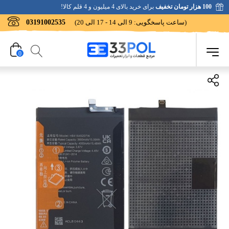
100 هزار تومان تخفیف
برای خرید بالای 4 میلیون و 4 قلم کالا!
(ساعت پاسخگویی: 9 الی 14 - 17 الی 20)
03191002535
0