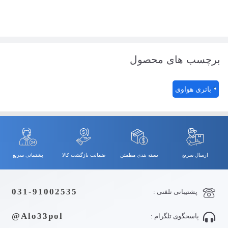
برچسب های محصول
باتری هواوی
ارسال سریع
بسته بندی مطمئن
ضمانت بازگشت کالا
پشتیبانی سریع
031-91002535
پشتیبانی تلفنی :
Alo33pol@
پاسخگوی تلگرام :