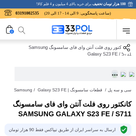
100 هزار تومان تخفیف
برای خرید بالای 4 میلیون و 4 قلم کالا!
(ساعت پاسخگویی: 9 الی 14 - 17 الی 20)
03191002535
0
سی و سه پل
/
قطعات سامسونگ | Samsung
Galaxy S23 FE
/
کانکتور روی فلت آنتن وای فای سامسونگ
SAMSUNG GALAXY S23 FE / S711
ارسال به سراسر ایران از طریق تیپاکس فقط 90 هزار تومان