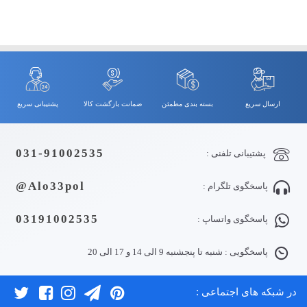
ارسال سریع
بسته بندی مطمئن
ضمانت بازگشت کالا
پشتیبانی سریع
031-91002535
پشتیبانی تلفنی :
Alo33pol@
پاسخگوی تلگرام :
03191002535
پاسخگوی واتساپ :
پاسخگویی : شنبه تا پنجشنبه 9 الی 14 و 17 الی 20
در شبکه های اجتماعی :