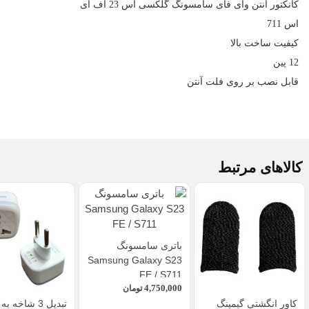
کانکتور
آنتن وای فای
سامسونگ گلکسی اس 23 اف ای
اس 711
کیفیت ساخت بالا
12 پین
قابل نصب بر روی فلت آنتن
کالاهای مرتبط
باتری سامسونگ
Samsung Galaxy S23
FE / S711
4,750,000
تومان
کاور انگشتی گیمینگ